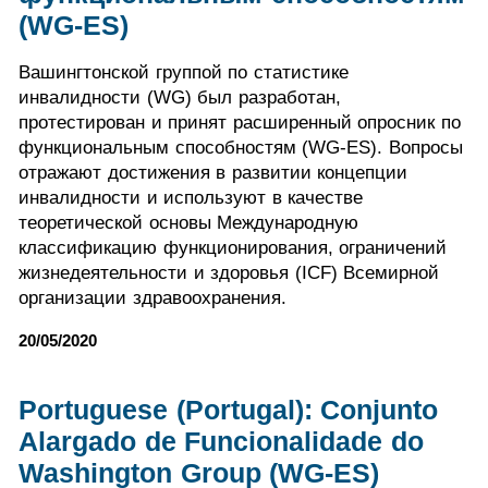
(WG-ES)
Вашингтонской группой по статистике
инвалидности (WG) был разработан,
протестирован и принят расширенный опросник по
функциональным способностям (WG-ES). Вопросы
отражают достижения в развитии концепции
инвалидности и используют в качестве
теоретической основы Международную
классификацию функционирования, ограничений
жизнедеятельности и здоровья (ICF) Всемирной
организации здравоохранения.
20/05/2020
Portuguese (Portugal): Conjunto
Alargado de Funcionalidade do
Washington Group (WG-ES)