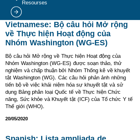
Resourses
Vietnamese: Bộ câu hỏi Mở rộng
về Thực hiện Hoạt động của
Nhóm Washington (WG-ES)
Bộ câu hỏi Mở rộng về Thực hiện Hoạt động của
Nhóm Washington (WG-ES) được soạn thảo, thử
nghiệm và chấp thuận bởi Nhóm Thống kê về khuyết
tật Washington (WG). Các câu hỏi phản ảnh những
tiến bộ về việc khái niệm hóa sự khuyết tật và sử
dụng Bảng phân loại Quốc tế về Thực hiện Chức
năng, Sức khỏe và Khuyết tật (ICF) của Tổ chức Y tế
Thế giới (WHO).
20/05/2020
Spanish: Lista ampliada de