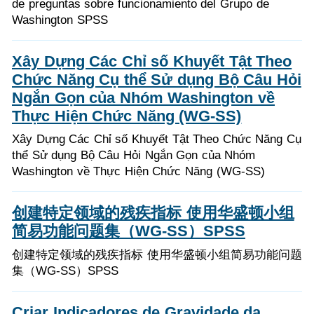
de preguntas sobre funcionamiento del Grupo de
Washington SPSS
Xây Dựng Các Chỉ số Khuyết Tật Theo
Chức Năng Cụ thể Sử dụng Bộ Câu Hỏi
Ngắn Gọn của Nhóm Washington về
Thực Hiện Chức Năng (WG-SS)
Xây Dựng Các Chỉ số Khuyết Tật Theo Chức Năng Cụ
thể Sử dụng Bộ Câu Hỏi Ngắn Gọn của Nhóm
Washington về Thực Hiện Chức Năng (WG-SS)
创建特定领域的残疾指标 使用华盛顿小组
简易功能问题集（WG-SS）SPSS
创建特定领域的残疾指标 使用华盛顿小组简易功能问题
集（WG-SS）SPSS
Criar Indicadores de Gravidade da