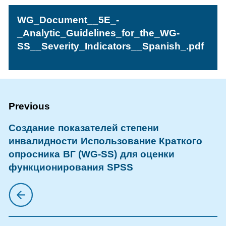
WG_Document__5E_-
_Analytic_Guidelines_for_the_WG-
SS__Severity_Indicators__Spanish_.pdf
Создание показателей степени
инвалидности Использование Краткого
опросника ВГ (WG-SS) для оценки
функционирования SPSS